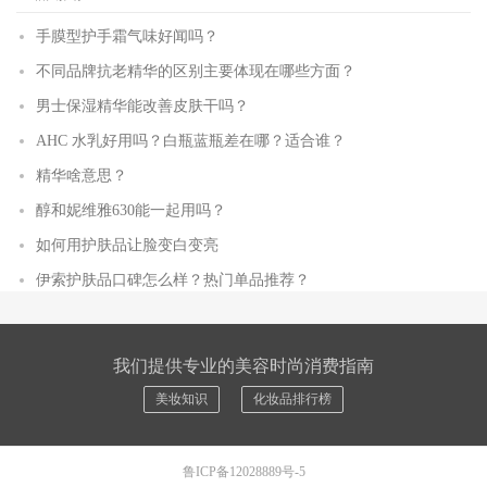
手膜型护手霜气味好闻吗？
不同品牌抗老精华的区别主要体现在哪些方面？
男士保湿精华能改善皮肤干吗？
AHC 水乳好用吗？白瓶蓝瓶差在哪？适合谁？
精华啥意思？
醇和妮维雅630能一起用吗？
如何用护肤品让脸变白变亮
伊索护肤品口碑怎么样？热门单品推荐？
我们提供专业的美容时尚消费指南
美妆知识
化妆品排行榜
鲁ICP备12028889号-5