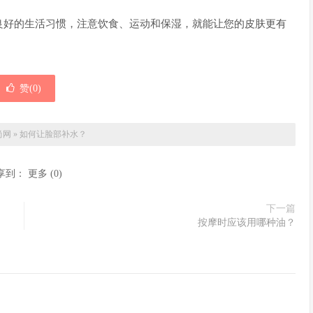
良好的生活习惯，注意饮食、运动和保湿，就能让您的皮肤更有
赞(
0
)
尚网
»
如何让脸部补水？
享到：
更多
(
0
)
下一篇
按摩时应该用哪种油？