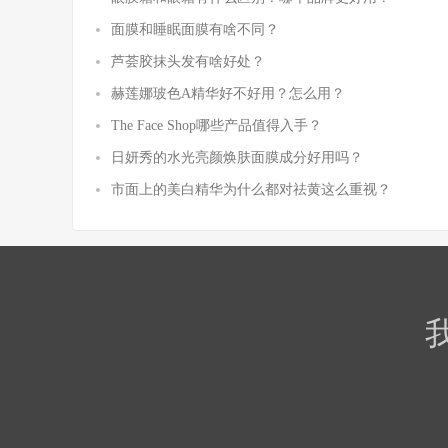
面膜和睡眠面膜有啥不同？
芦荟胶抹头发有啥好处？
赫莲娜玻色A精华好不好用？怎么用？
The Face Shop哪些产品值得入手？
日妍秀的水光亮颜焕肤面膜成分好用吗？
市面上的美白精华为什么都对祛黄这么重视？