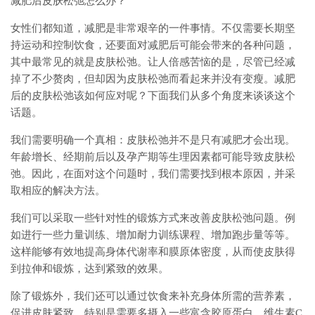
减肥后皮肤松弛怎么办？
女性们都知道，减肥是非常艰辛的一件事情。不仅需要长期坚
持运动和控制饮食，还要面对减肥后可能会带来的各种问题，
其中最常见的就是皮肤松弛。让人倍感苦恼的是，尽管已经减
掉了不少赘肉，但却因为皮肤松弛而看起来并没有变瘦。减肥
后的皮肤松弛该如何应对呢？下面我们从多个角度来谈谈这个
话题。
我们需要明确一个真相：皮肤松弛并不是只有减肥才会出现。
年龄增长、经期前后以及孕产期等生理因素都可能导致皮肤松
弛。因此，在面对这个问题时，我们需要找到根本原因，并采
取相应的解决方法。
我们可以采取一些针对性的锻炼方式来改善皮肤松弛问题。例
如进行一些力量训练、增加耐力训练课程、增加跑步量等等。
这样能够有效地提高身体代谢率和膜原体密度，从而使皮肤得
到拉伸和锻炼，达到紧致的效果。
除了锻炼外，我们还可以通过饮食来补充身体所需的营养素，
促进皮肤紧致。特别是需要多摄入一些富含胶原蛋白、维生素C