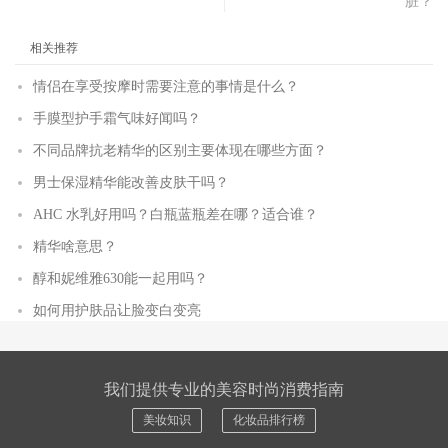
脏？
相关推荐
情侣在享受按摩时需要注意的事情是什么？
手膜型护手霜气味好闻吗？
不同品牌抗老精华的区别主要体现在哪些方面？
男士保湿精华能改善皮肤干吗？
AHC 水乳好用吗？白瓶蓝瓶差在哪？适合谁？
精华啥意思？
醇和妮维雅630能一起用吗？
如何用护肤品让脸变白变亮
我们提供专业的美容时尚消费指南
美妆知识
化妆品排行榜