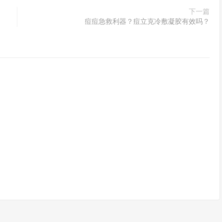
下一篇
痘痘急救利器？痘立克冷敷凝胶有效吗？