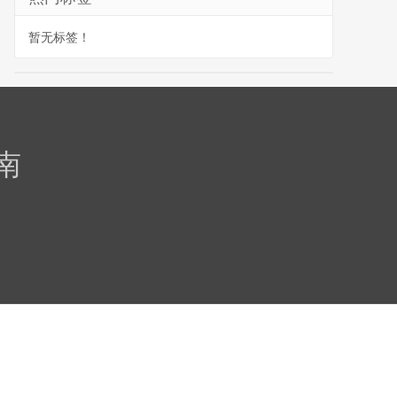
暂无标签！
南