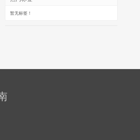
暂无标签！
南