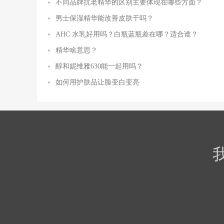
不同品牌抗老精华的区别主要体现在哪些方面？
男士保湿精华能改善皮肤干吗？
AHC 水乳好用吗？白瓶蓝瓶差在哪？适合谁？
精华啥意思？
醇和妮维雅630能一起用吗？
如何用护肤品让脸变白变亮