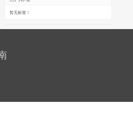
暂无标签！
南