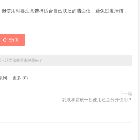
，但使用时要注意选择适合自己肤质的洁面仪，避免过度清洁，
赞(
0
)
网
»
洁面仪能否去除黑头？
享到：
更多
(
0
)
下一篇
乳液和霜该一起使用还是分开使用？