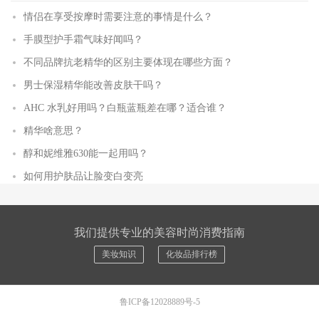
情侣在享受按摩时需要注意的事情是什么？
手膜型护手霜气味好闻吗？
不同品牌抗老精华的区别主要体现在哪些方面？
男士保湿精华能改善皮肤干吗？
AHC 水乳好用吗？白瓶蓝瓶差在哪？适合谁？
精华啥意思？
醇和妮维雅630能一起用吗？
如何用护肤品让脸变白变亮
我们提供专业的美容时尚消费指南
美妆知识
化妆品排行榜
鲁ICP备12028889号-5