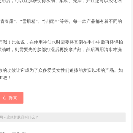
使用后，可以让肌肤变得水润、柔软、亮泽，并且还可以淡化细
“青春露”、“雪肌精”、“洁颜油”等等。每一款产品都有着不同的
用技巧哦！比如说，在使用神仙水时需要将其倒在手心中后再轻轻拍
颜油时，则需要先将脸部打湿后再按摩片刻，然后再用清水冲洗
和高效的功效让它成为了众多爱美女性们追捧的梦寐以求的产品。如
I吧！
赞(
0
)
网
»
这款护肤品叫什么？