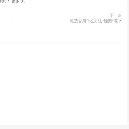
享到：
更多
(
0
)
下一篇
谁适合用什么方法“除湿”呢？