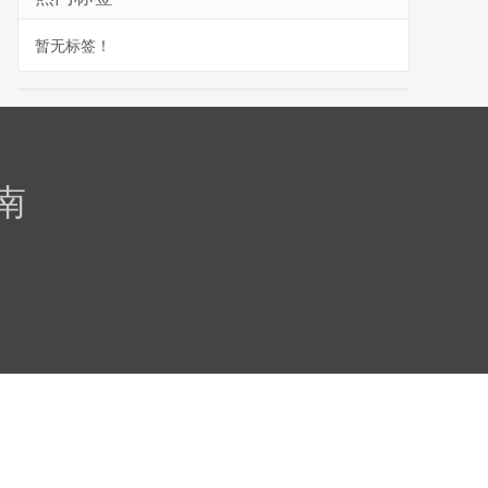
暂无标签！
南