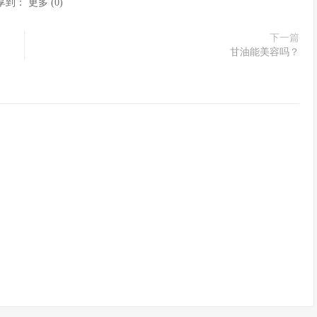
享到：
更多
(
0
)
下一篇
甘油能美容吗？