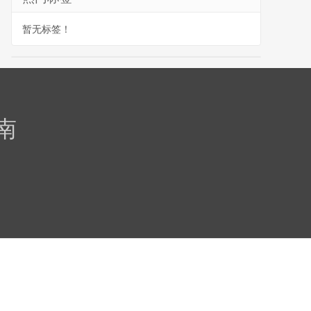
暂无标签！
南