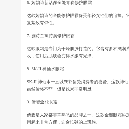
6. 娇韵诗新活颜全能青春修护眼霜
这款娇韵诗的全能修护眼霜备受年轻女性们的追捧。
复紧致有弹性。
7. 雅诗兰黛特润修护眼霜
这款眼霜是专门为干燥肌肤打造的。它含有多种滋润
收，使用后肌肤会变得水嫩有光泽。
8. SK-II 神仙水眼霜
SK-II 神仙水一直以来都备受消费者的喜爱。这款
虽然价格不菲，但是效果非常明显。
9. 倩碧全能眼霜
倩碧是大家都非常熟悉的品牌之一。这款全能眼霜添
用起来非常方便，适合忙碌的上班族。