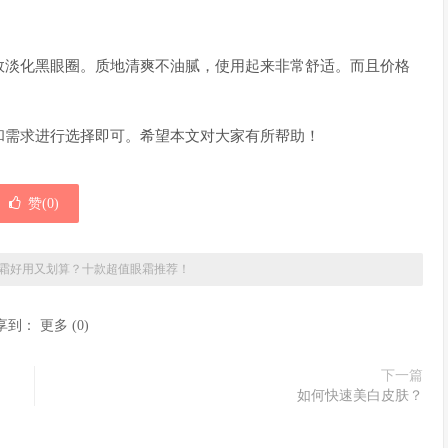
效淡化黑眼圈。质地清爽不油腻，使用起来非常舒适。而且价格
和需求进行选择即可。希望本文对大家有所帮助！
赞(
0
)
霜好用又划算？十款超值眼霜推荐！
享到：
更多
(
0
)
下一篇
如何快速美白皮肤？