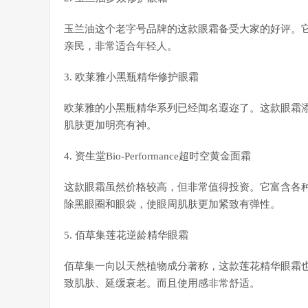
玉兰油这个老字号品牌的这款眼霜备受大家的好评。
亲民，非常适合年轻人。
3. 欧莱雅小黑瓶精华修护眼霜
欧莱雅的小黑瓶精华系列已经闻名遐迩了。这款眼霜
肌肤更加明亮有神。
4. 资生堂Bio-Performance超时空黄金面霜
这款眼霜虽然价格较高，但非常值得投资。它富含各
除黑眼圈和眼袋，使眼周肌肤更加紧致有弹性。
5. 佰草集莲花逆龄精华眼霜
佰草集一向以天然植物成分著称，这款莲花精华眼霜
致肌肤、延缓衰老。而且使用感非常舒适。