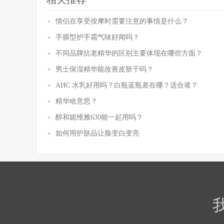
情侣在享受按摩时需要注意的事情是什么？
手膜型护手霜气味好闻吗？
不同品牌抗老精华的区别主要体现在哪些方面？
男士保湿精华能改善皮肤干吗？
AHC 水乳好用吗？白瓶蓝瓶差在哪？适合谁？
精华啥意思？
醇和妮维雅630能一起用吗？
如何用护肤品让脸变白变亮