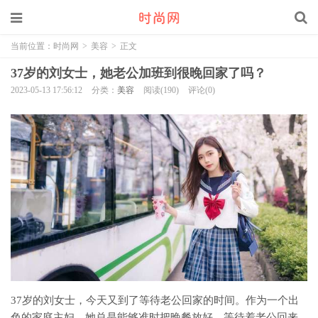
当前位置：
时尚网
>
美容
>
正文
37岁的刘女士，她老公加班到很晚回家了吗？
2023-05-13 17:56:12
分类：
美容
阅读(190)
评论(0)
37岁的刘女士，今天又到了等待老公回家的时间。作为一个出
色的家庭主妇，她总是能够准时把晚餐放好，等待着老公回来