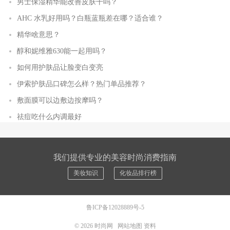
男士保湿精华能改善皮肤干吗？
AHC 水乳好用吗？白瓶蓝瓶差在哪？适合谁？
精华啥意思？
醇和妮维雅630能一起用吗？
如何用护肤品让脸变白变亮
伊索护肤品口碑怎么样？热门单品推荐？
敷面膜可以边敷边按摩吗？
祛痘吃什么内调最好
我们提供专业的美容时尚消费指南
美妆知识
化妆品排行榜
鲁ICP备12028889号-5
© 2026
时尚网
网站地图
资料