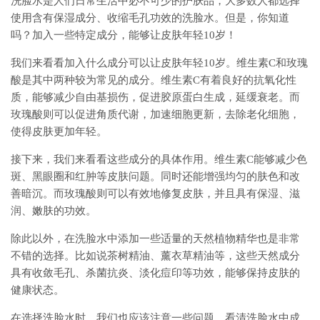
洗脸水是人们日常生活中必不可少的护肤品，大多数人都选择
使用含有保湿成分、收缩毛孔功效的洗脸水。但是，你知道
吗？加入一些特定成分，能够让皮肤年轻10岁！
我们来看看加入什么成分可以让皮肤年轻10岁。维生素C和玫瑰
酸是其中两种较为常见的成分。维生素C有着良好的抗氧化性
质，能够减少自由基损伤，促进胶原蛋白生成，延缓衰老。而
玫瑰酸则可以促进角质代谢，加速细胞更新，去除老化细胞，
使得皮肤更加年轻。
接下来，我们来看看这些成分的具体作用。维生素C能够减少色
斑、黑眼圈和红肿等皮肤问题。同时还能增强均匀的肤色和改
善暗沉。而玫瑰酸则可以有效地修复皮肤，并且具有保湿、滋
润、嫩肤的功效。
除此以外，在洗脸水中添加一些适量的天然植物精华也是非常
不错的选择。比如说茶树精油、薰衣草精油等，这些天然成分
具有收敛毛孔、杀菌抗炎、淡化痘印等功效，能够保持皮肤的
健康状态。
在选择洗脸水时，我们也应该注意一些问题。看清洗脸水中成