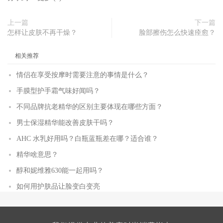
上一篇
下一篇
怎样让皮肤不再干燥？
脸部擦伤怎么快速痊愈？
相关推荐
情侣在享受按摩时需要注意的事情是什么？
手膜型护手霜气味好闻吗？
不同品牌抗老精华的区别主要体现在哪些方面？
男士保湿精华能改善皮肤干吗？
AHC 水乳好用吗？白瓶蓝瓶差在哪？适合谁？
精华啥意思？
醇和妮维雅630能一起用吗？
如何用护肤品让脸变白变亮