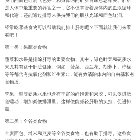
我们的面色红润气色好，和身体内的肝脏健康息息相关。肝脏
是人体中最重要的器官之一，它不仅掌管着身体内的血液循环
和代谢，还能通过排毒来保持我们的肌肤光泽和面色红润。
经常吃哪些食物可以帮助我们排出肝毒呢？下面就让我们来看
看吧！
第一类：果蔬类食物
蔬菜和水果是排除肝毒的重要食物。其中，绿色叶菜和硬质水
果尤其有益于肝脏健康。例如，菠菜、西兰花、胡萝卜、柠檬
等等都含有抗氧化剂和维生素C，能有效清除体内的自由基和有
害物质。
苹果、梨等硬质水果也含有丰富的纤维素和果胶，可以促进肠
道蠕动，增加粪便排泄量。这样便能减轻肝脏的负担，促进排
毒。
第二类：全谷类食物
全麦面包、糙米和燕麦等全谷类食物，也有助于排毒。这些食