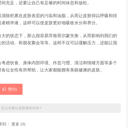
时间充足，还要让自己有足够的时间休息和放松。
以清除积累在皮肤表层的污垢和油脂，从而让皮肤得以呼吸和排
或者精华液，这样可以使皮肤更好地吸收水分和养分。
力大的状态下，那么很容易导致荷尔蒙失衡，从而影响到我们的
欢的活动、和朋友聚会等等。这样不仅可以缓解压力，还能让我
合考虑饮食、身体内部环境、作息习惯、清洁和情绪方面等多个
对各位女性有所帮助，让大家都能拥有美丽健康的皮肤。
赞(
0
)
»
怎么才能让皮肤保持水润？
享到：
更多
(
0
)