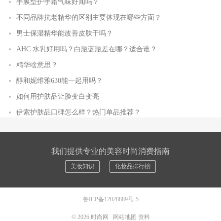
手膜型护手霜气味好闻吗？
不同品牌抗老精华的区别主要体现在哪些方面？
男士保湿精华能改善皮肤干吗？
AHC 水乳好用吗？白瓶蓝瓶差在哪？适合谁？
精华啥意思？
醇和妮维雅630能一起用吗？
如何用护肤品让脸变白变亮
伊索护肤品口碑怎么样？热门单品推荐？
我们提供专业的美容时尚消费指南
美妆知识
化妆品排行榜
鲁ICP备12028889号-5
© 2026
时尚网
网站地图
资料