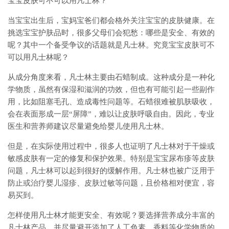
宝宝皮肤可不可以用凡士林？
当宝宝出生后，宝妈宝爸们都会格外关注宝宝的皮肤健康。在
挑选宝宝护肤品时，很多父母们会犯愁：哪些是安全、有效的
呢？其中一个备受争议的话题就是凡士林。究竟宝宝皮肤可不
可以用凡士林呢？
从成分角度来看，凡士林主要由石蜡制成。这种成分是一种化
学物质，虽然有保湿和滋润的功效，但也有可能引起一些副作
用，比如阻塞毛孔、造成毒性问题等。石蜡很难被肌肤吸收，
会在表面形成一层“屏障”，难以让皮肤呼吸自由。因此，专业
医生和营养师建议尽量避免给婴儿使用凡士林。
但是，在实际使用过程中，很多人也证明了凡士林对于干燥或
敏感皮肤有一定的修复和保护效果。特别是宝宝尿布疹等皮肤
问题，凡士林可以起到很好的缓解作用。凡士林也被广泛用于
防止或治疗婴儿湿疹、皮肤过敏等问题，且价格相对便宜，容
易买到。
怎样使用凡士林才能更安全、有效呢？要选择营养成分丰富的
凡士林产品，并尽量避开添加了人工色素、香料等化学物质的