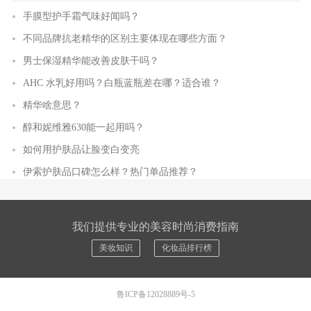
手膜型护手霜气味好闻吗？
不同品牌抗老精华的区别主要体现在哪些方面？
男士保湿精华能改善皮肤干吗？
AHC 水乳好用吗？白瓶蓝瓶差在哪？适合谁？
精华啥意思？
醇和妮维雅630能一起用吗？
如何用护肤品让脸变白变亮
伊索护肤品口碑怎么样？热门单品推荐？
我们提供专业的美容时尚消费指南
美妆知识
化妆品排行榜
鲁ICP备12028889号-5