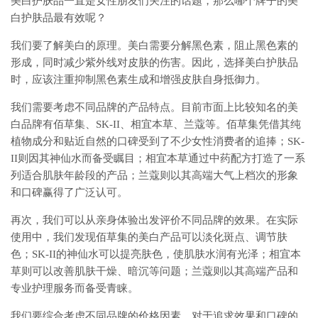
美白护肤品一直是女性朋友们关注的话题，那么哪个牌子的美
白护肤品最有效呢？
我们要了解美白的原理。美白需要分解黑色素，阻止黑色素的
形成，同时减少紫外线对皮肤的伤害。因此，选择美白护肤品
时，应该注重抑制黑色素生成和增强皮肤自身抵御力。
我们需要考虑不同品牌的产品特点。目前市面上比较知名的美
白品牌有佰草集、SK-II、相宜本草、兰蔻等。佰草集凭借其纯
植物成分和贴近自然的口碑受到了不少女性消费者的追捧；SK-
II则因其神仙水而备受瞩目；相宜本草通过中药配方打造了一系
列适合肌肤年龄段的产品；兰蔻则以其高端大气上档次的形象
和口碑赢得了广泛认可。
再次，我们可以从亲身体验出发评价不同品牌的效果。在实际
使用中，我们发现佰草集的美白产品可以淡化斑点、调节肤
色；SK-II的神仙水可以提亮肤色，使肌肤水润有光泽；相宜本
草则可以改善肌肤干燥、暗沉等问题；兰蔻则以其高端产品和
专业护理服务而备受青睐。
我们要综合考虑不同品牌的价格因素。对于追求效果和口碑的