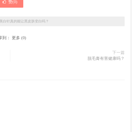
赞(
0
)
美白针真的能让黑皮肤变白吗？
享到：
更多
(
0
)
下一篇
脱毛膏有害健康吗？