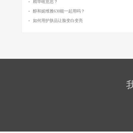
精华啥意思？
醇和妮维雅630能一起用吗？
如何用护肤品让脸变白变亮