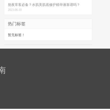
熬夜常客必备？水肌美肌底修护精华液靠谱吗？
2023-06-10
热门标签
暂无标签！
南