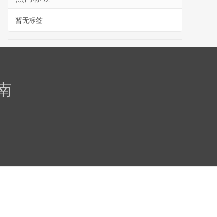
暂无标签！
南