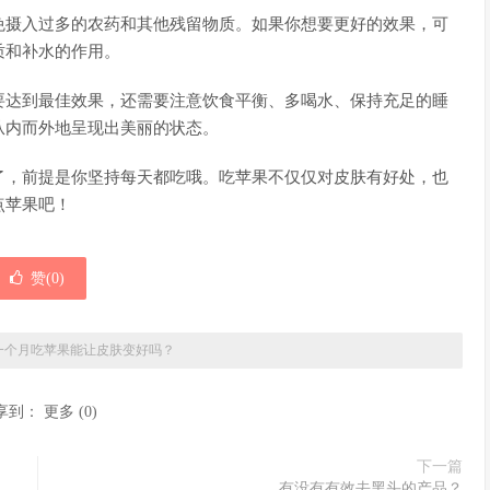
免摄入过多的农药和其他残留物质。如果你想要更好的效果，可
质和补水的作用。
要达到最佳效果，还需要注意饮食平衡、多喝水、保持充足的睡
从内而外地呈现出美丽的状态。
了，前提是你坚持每天都吃哦。吃苹果不仅仅对皮肤有好处，也
点苹果吧！
赞(
0
)
一个月吃苹果能让皮肤变好吗？
享到：
更多
(
0
)
下一篇
有没有有效去黑头的产品？