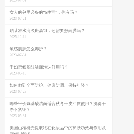
2023-07-31
女人的包里必备的“6件宝”，你有吗？
2023-07-21
珀莱雅水润淡斑套组，还需要敷面膜吗？
2025-12-14
敏感肌肤怎么养护？
2023-07-31
千妇恋氨基酸洁面泡沫好用吗？
2023-06-15
如何做到全面防护、健康防晒、保持年轻？
2023-07-23
哪些平价氨基酸洁面适合秋冬干皮油皮使用？洗得干
净不紧绷？
2023-05-31
美国山核桃壳提取物在化妆品中的护肤功效与作用及
副作用解读