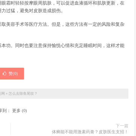
用眼霜时轻轻按摩眼周肌肤，可以促进血液循环和肌肤更新，在
用力过猛，避免对皮肤造成损伤。
采取美容手术等医疗方法。但是，这些方法有一定的风险和复杂
基本功。同时也要注意保持愉悦心情和充足睡眠时间，这样才能
赞(
0
)
尚网
»
怎么去除鱼尾纹？
享到：
更多
(
0
)
下一篇
体癣能不能用激素药膏？皮肤医生支招！