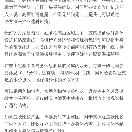
高原红，是指人在高山环境下因氧气不足引起的一种疾病，表
现为面色潮红、心悸、头晕等症状。对于那些喜欢登山徒步的
人来说，高原红可能是一个常见的问题，但是我们可以通过一
些方法来治疗这种疾病。
最好的方法是预防。在前往高山区域之前，应该提前做好身体
锻炼和适应训练。多进行户外运动和锻炼有氧运动可以提升身
体的耐受能力，在登山之前至少提前两周进行适应性训练，将
身体逐渐置于较高海拔环境中，以便更好地适应高海拔环境。
在登山过程中要充分休息和摄取足够的水分。每隔一段时间就
要休息10-15分钟，这有助于调整呼吸和心跳。同时还要保证充
足的水分摄入，以保持身体的水液平衡。
可以采用药物治疗。常用药物包括藏红花、丹参等中药以及硝
酸甘油等西药。治疗时应遵循医生的建议，根据自身情况选择
合适的药物。
如果症状比较严重，需要及时下山就医。对于高原红症状比较
严重的人群，建议在登山前进行一次身体检查，并根据体检结
果和个人身体情况确定登山计划。