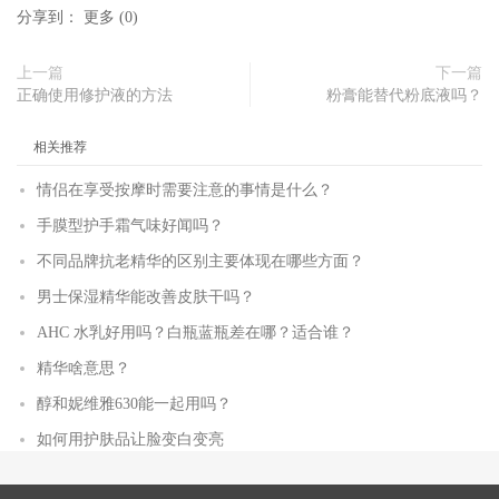
分享到：
更多
(
0
)
上一篇
下一篇
正确使用修护液的方法
粉膏能替代粉底液吗？
相关推荐
情侣在享受按摩时需要注意的事情是什么？
手膜型护手霜气味好闻吗？
不同品牌抗老精华的区别主要体现在哪些方面？
男士保湿精华能改善皮肤干吗？
AHC 水乳好用吗？白瓶蓝瓶差在哪？适合谁？
精华啥意思？
醇和妮维雅630能一起用吗？
如何用护肤品让脸变白变亮